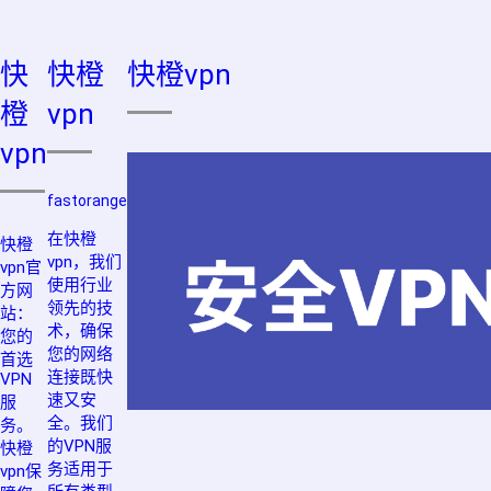
快
快橙
快橙vpn
橙
vpn
vpn
fastorange
在快橙
快橙
vpn，我们
vpn官
使用行业
方网
领先的技
站：
术，确保
您的
您的网络
首选
连接既快
VPN
速又安
服
全。我们
务。
的VPN服
快橙
务适用于
vpn保