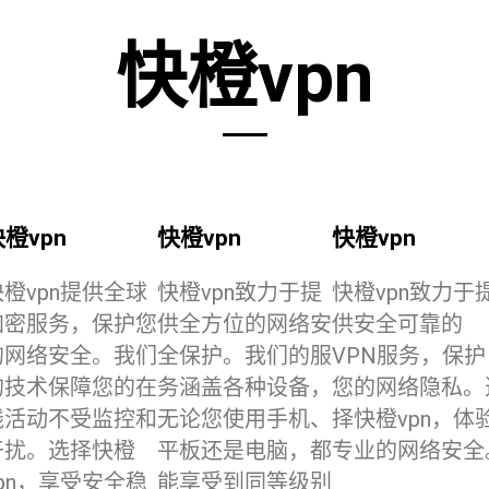
快橙vpn
橙vpn
快橙vpn
快橙vpn
快橙vpn提供全球
快橙vpn致力于提
快橙vpn致力于
加密服务，保护您
供全方位的网络安
供安全可靠的
的网络安全。我们
全保护。我们的服
VPN服务，保护
的技术保障您的在
务涵盖各种设备，
您的网络隐私。
线活动不受监控和
无论您使用手机、
择快橙vpn，体
干扰。选择快橙
平板还是电脑，都
专业的网络安全
vpn，享受安全稳
能享受到同等级别